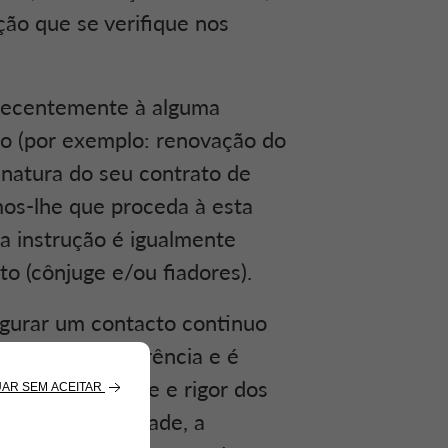
ção que se verifique nos
 recentemente à alguma
ão (por exemplo: renovação do
natura do seu contrato de
mos-lhe que proceda à esta
a instrução é igualmente
to (cônjuge e/ou fiadores).
gurar um contacto continuo
e total transparência e é
tir a veracidade e rigor dos
me, a naturalidade, a