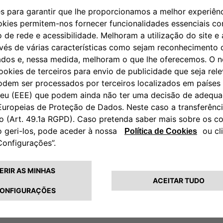
nacionalidade, o número do documento de id
contribuinte, a morada, a profissão e entidad
Para proceder a esta actualização basta envi
de Apoio ao Cliente, para o endereço ou e-ma
indicados, os seguintes documentos:
Cópia do bilhete de identidade ou cartã
Cópia do cartão de contribuinte (se por
identidade);
Carta de condução/Documento Compro
Comprovativo de profissão e entidade p