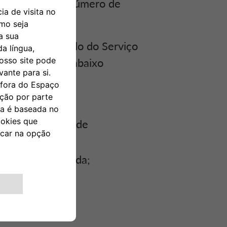
entificação, o número de
e patronal.
ar-nos ao cuidado do Serviço
il, ou morada, abaixo
o de cidadão;
tador de bilhete de
vativo de Morada;
atronal.