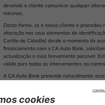
devendo o cliente comunicar qualquer altera
mesmos.
Desta forma, se é nosso cliente e procedeu
alteração nos seus elementos de identificaç
Cartão de Cidadão) desde o momento da assi
financiamento com a CA Auto Bank, solicita
actualização o mais brevemente possível. Est
válida para todos os intervenientes no contra
A CA Auto Bank pretende naturalmente asse
com os seus Clientes assente numa relação d
neste sentido que se torna fundamental garan
dados registados, como por exemplo o seu no